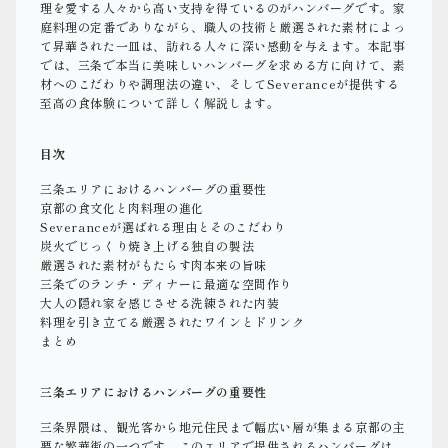
理を愛する人々から高い支持を得ているのがハンバーグです。家
庭料理の定番でありながら、職人の技術と厳選された素材によっ
て昇華された一皿は、訪れる人々に深い感動を与えます。本記事
では、三条で本当に美味しいハンバーグを求める方に向けて、素
材へのこだわりや調理法の違い、そしてSeveranceが提供する
至高の食体験について詳しく解説します。
目次
三条エリアにおけるハンバーグの重要性
京都の食文化と肉料理の進化
Severanceが選ばれる理由とそのこだわり
炭火でじっくり焼き上げる独自の製法
厳選された素材がもたらす肉本来の旨味
三条でのランチ・ディナーに最適な空間作り
大人の隠れ家を感じさせる洗練された内装
料理を引き立てる厳選されたワインとドリンク
まとめ
三条エリアにおけるハンバーグの重要性
三条界隈は、観光客から地元住民まで幅広い層が集まる京都の主
要な繁華街の一つです。このエリアで提供されるハンバーグは、