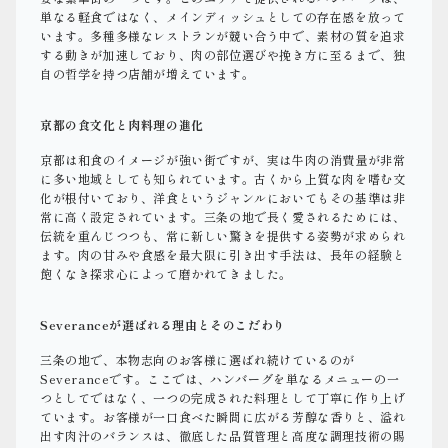
単なる軽食ではなく、メインディッシュとしての存在感を放って
います。多種多様なレストランが競い合う中で、素材の質を追求
する動きが加速しており、肉の部位選びや挽き方に至るまで、独
自の哲学を持つ店舗が増えています。
京都の食文化と肉料理の進化
京都は和食のイメージが強い街ですが、実は牛肉の消費量が非常
に多い地域としても知られています。古くから上質な肉を嗜む文
化が根付いており、洋食というジャンルにおいてもその基準は非
常に高く設定されています。三条の地で長く愛されるためには、
伝統を重んじつつも、常に新しい驚きを提供する姿勢が求められ
ます。肉の甘みや食感を最大限に引き出す手法は、長年の経験と
飽くなき探求心によって磨かれてきました。
Severanceが選ばれる理由とそのこだわり
三条の地で、本物志向のお客様に選ばれ続けているのが
Severanceです。ここでは、ハンバーグを単なるメニューの一
つとしてではなく、一つの完成された料理として丁寧に作り上げ
ています。お客様が一口食べた瞬間に広がる芳醇な香りと、溢れ
出す肉汁のバランスは、徹底した品質管理と高度な調理技術の賜