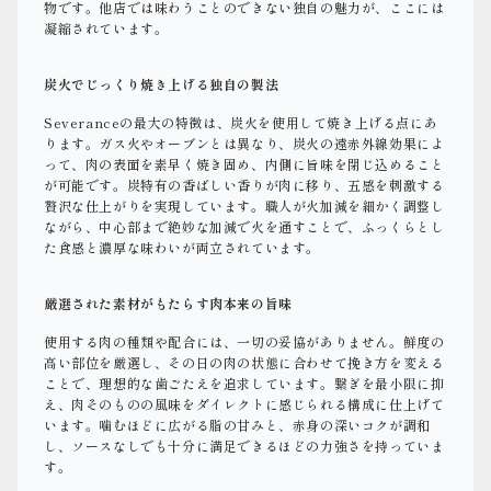
物です。他店では味わうことのできない独自の魅力が、ここには
凝縮されています。
炭火でじっくり焼き上げる独自の製法
Severanceの最大の特徴は、炭火を使用して焼き上げる点にあ
ります。ガス火やオーブンとは異なり、炭火の遠赤外線効果によ
って、肉の表面を素早く焼き固め、内側に旨味を閉じ込めること
が可能です。炭特有の香ばしい香りが肉に移り、五感を刺激する
贅沢な仕上がりを実現しています。職人が火加減を細かく調整し
ながら、中心部まで絶妙な加減で火を通すことで、ふっくらとし
た食感と濃厚な味わいが両立されています。
厳選された素材がもたらす肉本来の旨味
使用する肉の種類や配合には、一切の妥協がありません。鮮度の
高い部位を厳選し、その日の肉の状態に合わせて挽き方を変える
ことで、理想的な歯ごたえを追求しています。繋ぎを最小限に抑
え、肉そのものの風味をダイレクトに感じられる構成に仕上げて
います。噛むほどに広がる脂の甘みと、赤身の深いコクが調和
し、ソースなしでも十分に満足できるほどの力強さを持っていま
す。