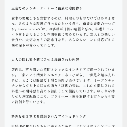
三条でのランチ・ディナーに最適な空間作り
食事の美味しさを左右するのは、料理そのものだけではありませ
ん。どのような環境で食べるかという点も、重要な要素の一つで
す。Severanceでは、お客様が日常の喧騒を忘れ、料理とじっ
くり向き合えるような空間提供に努めています。友人との楽しい
会食や、大切な方との記念日など、あらゆるシーンに対応できる
懐の深さが備わっています。
大人の隠れ家を感じさせる洗練された内装
店内は、落ち着いた照明とシックなインテリアで統一されていま
す。三条という活気あるエリアにありながら、一歩足を踏み入れ
れば、そこには静謐で上質な時間が流れています。オープンキッ
チンから立ち上る炭火の香りと調理の音は、これから提供される
料理への期待感を高める演出として機能しています。ゆとりを持
たせた座席配置により、プライベート感を重視する方々からも高
い評価を得ています。
料理を引き立てる厳選されたワインとドリンク
肉料理の味わいをさらに深めるために、ドリンクのラインナップ