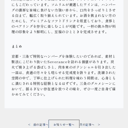
にもこだわっています。ソムリエが厳選したワインは、ハンバー
グの濃厚な旨味に負けない力強い赤から、口内をさっぱりとさせ
る白まで、幅広く取り揃えられています。お酒を飲まれない方の
ためにも、プレミアムなソフトドリンクを用意しており、食事と
のペアリングを存分に楽しむことが可能です。一杯の飲み物が料
理の印象をより鮮明にし、至福のひとときを完成させます。
まとめ
京都・三条で特別なハンバーグを体験したいのであれば、素材と
製法にこだわり抜いたSeveranceを訪れる価値があります。炭
火で焼き上げる香ばしさと、肉本来のポテンシャルを引き出した
一皿は、食通の方々をも唸らせる完成度を誇ります。洗練された
空間の中で、丁寧に仕上げられた料理を味わう時間は、心身とも
に満たされる特別な経験となるはずです。三条のグルメシーンに
おいて、揺るぎない存在感を放つその味を、ぜひ一度ご自身で確
かめてみてください。
< 前の記事へ
お知らせ一覧へ
次の記事へ >