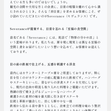
えている方も多いのではないでしょうか。
観光の合間や大切な方との会食に、日常の喧騒を離れて心から満
たされるひととき。そんな「非日常」を求めるお客様にこそ、ぜ
ひ訪れていただきたいのがSeverance（セヴェランス）です。
Severanceが提案する、日常を忘れる「至福の食空間」
店名である「Severance」には、英語で「物事の分かれ目」と
いう意味があります。私たちは、扉を境に現実とは異なる至福の
空間と食をお届けしたいという想いを込めて、お客様をお迎えし
ております。
目の前の鉄板で仕上げる、五感を刺激する洋食
店内にはカウンターとテーブル席をご用意しておりますが、特に
目を引くのがカウンターの前に配備された鉄板です。ハンバーグ
やステーキといった、昔ながらの洋食スタイルを大切にしなが
ら、現代の志向や時流も取り入れた料理をご堪能いただけます。
熟練の技で焼き上げるジューシーなハンバーグ
厳選された素材の味を最大限に引き出すステーキ
伝統と革新が融合した、目にも鮮やかな一皿
鉄板から伝わる音や香りとともに、出来立ての料理を味わう贅沢
は、まさに「良いもの」を知る大人の方にふさわしい体験です。