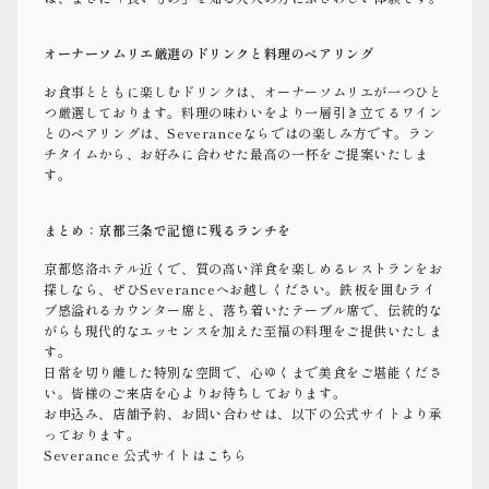
オーナーソムリエ厳選のドリンクと料理のペアリング
お食事とともに楽しむドリンクは、オーナーソムリエが一つひと
つ厳選しております。料理の味わいをより一層引き立てるワイン
とのペアリングは、Severanceならではの楽しみ方です。ラン
チタイムから、お好みに合わせた最高の一杯をご提案いたしま
す。
まとめ：京都三条で記憶に残るランチを
京都悠洛ホテル近くで、質の高い洋食を楽しめるレストランをお
探しなら、ぜひSeveranceへお越しください。鉄板を囲むライ
ブ感溢れるカウンター席と、落ち着いたテーブル席で、伝統的な
がらも現代的なエッセンスを加えた至福の料理をご提供いたしま
す。
日常を切り離した特別な空間で、心ゆくまで美食をご堪能くださ
い。皆様のご来店を心よりお待ちしております。
お申込み、店舗予約、お問い合わせは、以下の公式サイトより承
っております。
Severance 公式サイトはこちら