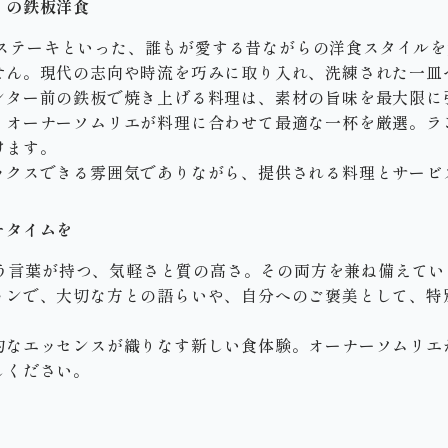
りの鉄板洋食
ーグやステーキといった、誰もが愛する昔ながらの洋食スタイル
せん。現代の志向や時流を巧みに取り入れ、洗練された一皿
ンター前の鉄板で焼き上げる料理は、素材の旨味を最大限に
：
オーナーソムリエが料理に合わせて最適な一杯を厳選。ラ
けます。
ックスできる雰囲気でありながら、提供される料理とサービ
チタイムを
al」という言葉が持つ、気軽さと質の高さ。その両方を兼ね備えてい
ョンで、大切な方との語らいや、自分へのご褒美として、特
的なエッセンスが織りなす新しい食体験。オーナーソムリエ
しください。