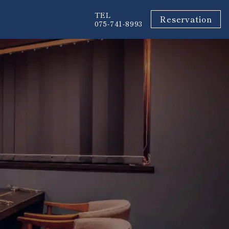
TEL
Reservation
075-741-8993