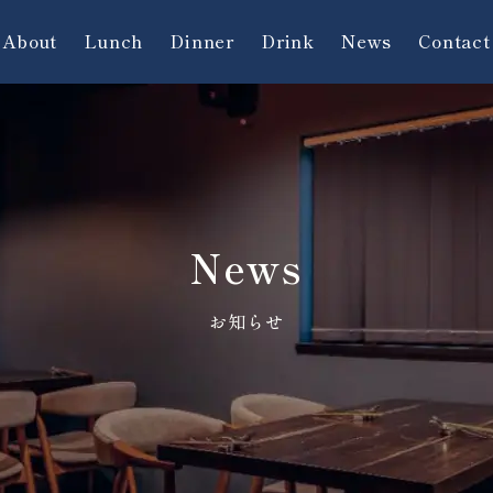
About
Lunch
Dinner
Drink
News
Contact
News
お知らせ