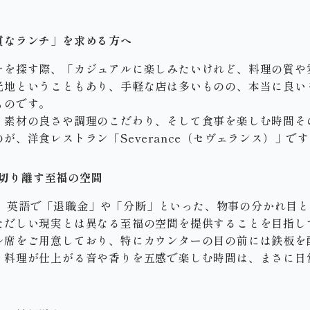
質なランチ」を求める方へ
チを探す際、「カジュアルに楽しみたいけれど、料理の質や
光地ということもあり、手軽な店は多いものの、本当に良い
ものです。
、素材の良さや調理のこだわり、そして食事を楽しむ時間そ
が、洋食レストラン「Severance（セヴェランス）」で
常を切り離す至福の空間
」には、英語で「退職金」や「分断」といった、物事の分かれ目
ただしい現実とは異なる至福の空間を提供することを目指し
ル席をご用意しており、特にカウンターの目の前には鉄板を
、料理が仕上がる音や香りを五感で楽しむ時間は、まさに日