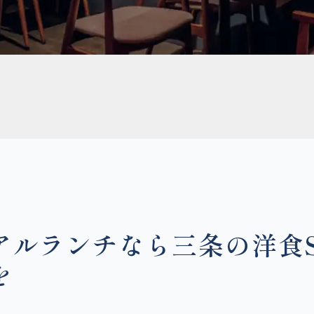
ルランチなら三条の洋食Sev
を