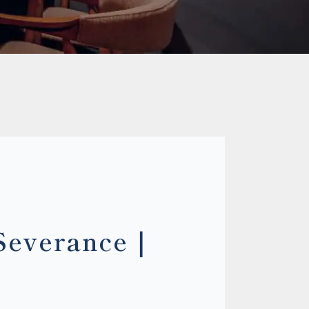
erance｜