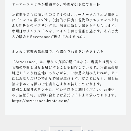
オーナーソムリエが厳選する、料理を引き立てる一杯
お食事をさらに深いものにするのは、オーナーソムリエが厳選し
たドリンクの数々です。伝統的な洋食に現代的なエッセンスを加
えた料理とのペアリングは、味覚に新しい驚きをもたらします。
木曜日のランチタイムを、ワインと共に優雅に過ごす。そんな大
人の嗜みをSeveranceで叶えてみませんか。
まとめ：京都の隠れ家で、心満たされるランチタイムを
「Severance」は、単なる食事の場ではなく、現実とは異なる
至福の空間と食をお届けすることを目指しています。京都三条鴨
川近くという好立地にありながら、一歩足を踏み入れれば、そこ
にはあなただけの特別な時間が流れます。安さではなく、質と体
験を求める皆様のご来店を心よりお待ちしております。
特別な木曜日のランチに、ぜひ当店をご利用ください。お申込
み、店舗予約、お問い合わせは公式サイトより承っております。
https://severance-kyoto.com/