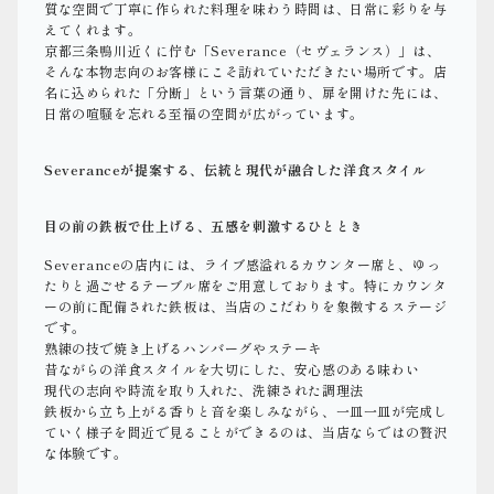
質な空間で丁寧に作られた料理を味わう時間は、日常に彩りを与
えてくれます。
京都三条鴨川近くに佇む「Severance（セヴェランス）」は、
そんな本物志向のお客様にこそ訪れていただきたい場所です。店
名に込められた「分断」という言葉の通り、扉を開けた先には、
日常の喧騒を忘れる至福の空間が広がっています。
Severanceが提案する、伝統と現代が融合した洋食スタイル
目の前の鉄板で仕上げる、五感を刺激するひととき
Severanceの店内には、ライブ感溢れるカウンター席と、ゆっ
たりと過ごせるテーブル席をご用意しております。特にカウンタ
ーの前に配備された鉄板は、当店のこだわりを象徴するステージ
です。
熟練の技で焼き上げるハンバーグやステーキ
昔ながらの洋食スタイルを大切にした、安心感のある味わい
現代の志向や時流を取り入れた、洗練された調理法
鉄板から立ち上がる香りと音を楽しみながら、一皿一皿が完成し
ていく様子を間近で見ることができるのは、当店ならではの贅沢
な体験です。