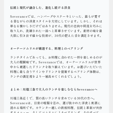
伝統と現代が融合した、進化し続ける洋食
Severanceでは、ハンバーグやステーキといった、誰もが愛す
る昔ながらの洋食スタイルを大切にしています。しかし、それは
単なる懐かしさだけではありません。現代の志向や時流を巧みに
取り入れ、洗練された一皿へと昇華させています。素材の味を最
大限に引き出す確かな技術が、30代の肥えた舌を満足させます。
オーナーソムリエが厳選する、料理とのペアリング
ランチタイムであっても、お料理に合わせた一杯を楽しめるのが
大人の醍醐味です。Severanceでは、オーナーソムリエが世界
中から厳選したドリンクを取り揃えています。お選びいただいた
料理に最も合うワインやドリンクを提案するペアリング体験は、
ランチの満足度をより一層高めてくれるでしょう。
まとめ：川端三条で大人のランチを楽しむならSeveranceへ
川端三条近くで、質の高いランチを求めている30代の方へ。
Severanceは、日常の喧騒を忘れ、選び抜かれた洋食と美酒に
浸れる場所です。カウンター越しの鉄板料理、伝統と革新が共存
するメニュー、そしてソムリエによるペアリング。そのすべて