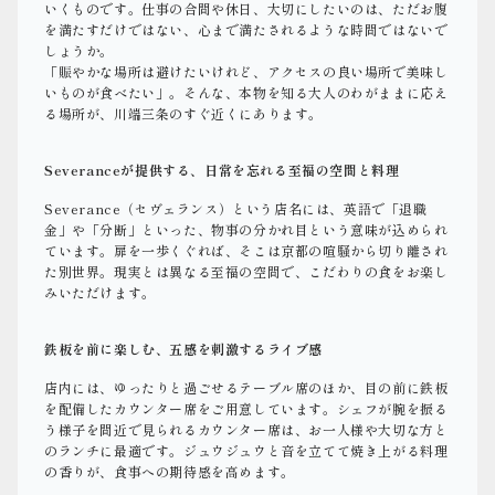
いくものです。仕事の合間や休日、大切にしたいのは、ただお腹
を満たすだけではない、心まで満たされるような時間ではないで
しょうか。
「賑やかな場所は避けたいけれど、アクセスの良い場所で美味し
いものが食べたい」。そんな、本物を知る大人のわがままに応え
る場所が、川端三条のすぐ近くにあります。
Severanceが提供する、日常を忘れる至福の空間と料理
Severance（セヴェランス）という店名には、英語で「退職
金」や「分断」といった、物事の分かれ目という意味が込められ
ています。扉を一歩くぐれば、そこは京都の喧騒から切り離され
た別世界。現実とは異なる至福の空間で、こだわりの食をお楽し
みいただけます。
鉄板を前に楽しむ、五感を刺激するライブ感
店内には、ゆったりと過ごせるテーブル席のほか、目の前に鉄板
を配備したカウンター席をご用意しています。シェフが腕を振る
う様子を間近で見られるカウンター席は、お一人様や大切な方と
のランチに最適です。ジュウジュウと音を立てて焼き上がる料理
の香りが、食事への期待感を高めます。