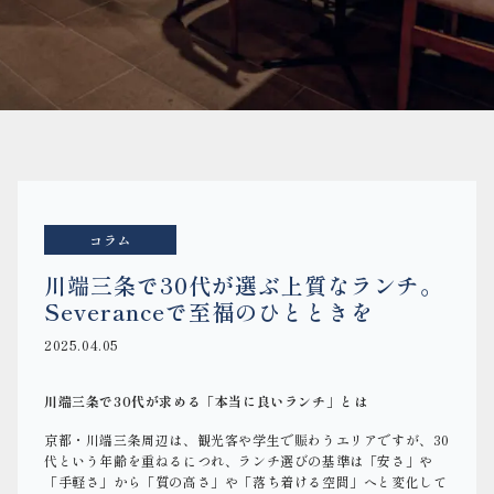
コラム
川端三条で30代が選ぶ上質なランチ。
Severanceで至福のひとときを
2025.04.05
川端三条で30代が求める「本当に良いランチ」とは
京都・川端三条周辺は、観光客や学生で賑わうエリアですが、30
代という年齢を重ねるにつれ、ランチ選びの基準は「安さ」や
「手軽さ」から「質の高さ」や「落ち着ける空間」へと変化して