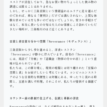
スストアが点在しており、急なお買い物やちょっとした飲み物の
調達には困ることはありません。
しかし、せっかく三条京阪という情緒溢れるエリアに足を運んだ
のであれば、単なる「便利さ」だけでは満たされない、上質な体
験を求めている方も多いのではないでしょうか。安さや手軽さで
はなく、本当に良いものを知る大人のお客様にこそ訪れていただ
きたい場所が、三条鴨川のほど近くにあります。
日常と非日常を分かつ空間「Severance（セヴェランス）」
三条京阪から少し歩を進めると、洋食レストラン
「Severance」が静かに佇んでいます。店名の「Severance」
には、英語で「分断」や「退職金（物事の分かれ目）」という意
味が込められています。
私たちは、この扉を境に、現実の喧騒とは切り離された「至福の
空間と食」をお届けしたいと考えています。コンビニエンススト
アのような日常的な利便性とは対極にある、ゆったりと流れる時
間と、五感を満たす料理。それこそが、私たちが提供する価値で
す。
カウンター前の鉄板で仕上げる、伝統と革新の洋食
Severanceの店内には、ライブ感溢れるカウンター席と、落ち