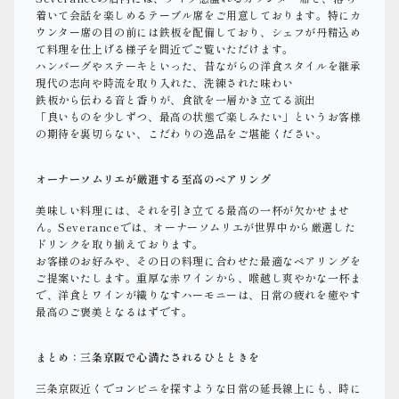
着いて会話を楽しめるテーブル席をご用意しております。特にカ
ウンター席の目の前には鉄板を配備しており、シェフが丹精込め
て料理を仕上げる様子を間近でご覧いただけます。
ハンバーグやステーキといった、昔ながらの洋食スタイルを継承
現代の志向や時流を取り入れた、洗練された味わい
鉄板から伝わる音と香りが、食欲を一層かき立てる演出
「良いものを少しずつ、最高の状態で楽しみたい」というお客様
の期待を裏切らない、こだわりの逸品をご堪能ください。
オーナーソムリエが厳選する至高のペアリング
美味しい料理には、それを引き立てる最高の一杯が欠かせませ
ん。Severanceでは、オーナーソムリエが世界中から厳選した
ドリンクを取り揃えております。
お客様のお好みや、その日の料理に合わせた最適なペアリングを
ご提案いたします。重厚な赤ワインから、喉越し爽やかな一杯ま
で、洋食とワインが織りなすハーモニーは、日常の疲れを癒やす
最高のご褒美となるはずです。
まとめ：三条京阪で心満たされるひとときを
三条京阪近くでコンビニを探すような日常の延長線上にも、時に