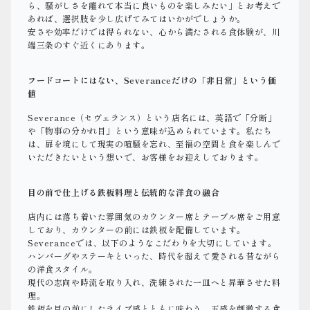
ら、騒がしさを離れて本当に良いものを楽しみたい」とお考えで
あれば、選択肢を少し広げてみてはいかがでしょうか。
安さや効率だけでは得られない、心から満たされる食体験が、川
端三条のすぐ近くにあります。
フードコートにはない、Severanceだけの「非日常」という価
値
Severance（セヴェランス）という店名には、英語で「分断」
や「物事の分かれ目」という意味が込められています。私たち
は、扉を境にして現実の喧騒を忘れ、至福の空間と食を楽しんで
いただきたいという想いで、お客様をお迎えしております。
目の前で仕上げる鉄板料理と伝統的な洋食の融合
店内には落ち着いた雰囲気のカウンター席とテーブル席をご用意
しており、カウンターの前には鉄板を配備しています。
Severanceでは、以下のようなこだわりを大切にしています。
ハンバーグやステーキといった、時代を超えて愛される昔ながら
の洋食スタイル。
現代の志向や時流を取り入れ、洗練された一皿へと昇華させた料
理。
鉄板を目の前にしたライブ感とともに味わう、五感を刺激する食