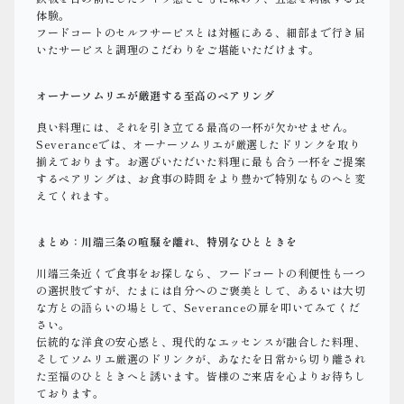
体験。
フードコートのセルフサービスとは対極にある、細部まで行き届
いたサービスと調理のこだわりをご堪能いただけます。
オーナーソムリエが厳選する至高のペアリング
良い料理には、それを引き立てる最高の一杯が欠かせません。
Severanceでは、オーナーソムリエが厳選したドリンクを取り
揃えております。お選びいただいた料理に最も合う一杯をご提案
するペアリングは、お食事の時間をより豊かで特別なものへと変
えてくれます。
まとめ：川端三条の喧騒を離れ、特別なひとときを
川端三条近くで食事をお探しなら、フードコートの利便性も一つ
の選択肢ですが、たまには自分へのご褒美として、あるいは大切
な方との語らいの場として、Severanceの扉を叩いてみてくだ
さい。
伝統的な洋食の安心感と、現代的なエッセンスが融合した料理、
そしてソムリエ厳選のドリンクが、あなたを日常から切り離され
た至福のひとときへと誘います。皆様のご来店を心よりお待ちし
ております。