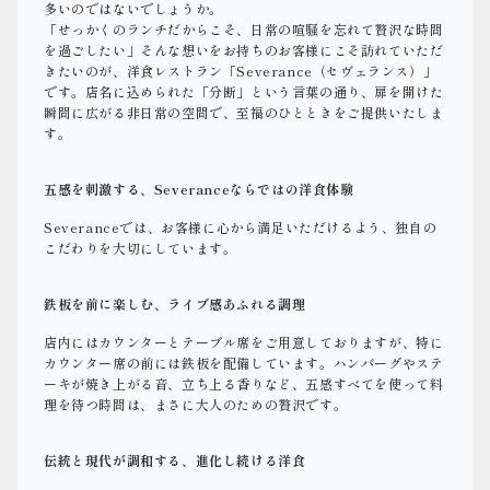
多いのではないでしょうか。
「せっかくのランチだからこそ、日常の喧騒を忘れて贅沢な時間
を過ごしたい」そんな想いをお持ちのお客様にこそ訪れていただ
きたいのが、洋食レストラン「Severance（セヴェランス）」
です。店名に込められた「分断」という言葉の通り、扉を開けた
瞬間に広がる非日常の空間で、至福のひとときをご提供いたしま
す。
五感を刺激する、Severanceならではの洋食体験
Severanceでは、お客様に心から満足いただけるよう、独自の
こだわりを大切にしています。
鉄板を前に楽しむ、ライブ感あふれる調理
店内にはカウンターとテーブル席をご用意しておりますが、特に
カウンター席の前には鉄板を配備しています。ハンバーグやステ
ーキが焼き上がる音、立ち上る香りなど、五感すべてを使って料
理を待つ時間は、まさに大人のための贅沢です。
伝統と現代が調和する、進化し続ける洋食