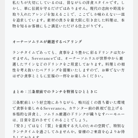
私たちが大切にしているのは、昔ながらの洋食スタイルです。し
かし、単に伝統を守るだけではありません。現代の志向や時流を
取り入れたアレンジを加えることで、ここでしか味わえない一皿
を追求しています。素材の良さを最大限に引き出した料理は、本
物を知るお客様にもご満足いただける仕上がりです。
オーナーソムリエが厳選するペアリング
ランチタイムであっても、食事をより豊かに彩るドリンクは欠か
せません。Severanceでは、オーナーソムリエが世界中から厳
選したワインなどのドリンクをご用意しております。料理との相
性を考え抜いたペアリングを提案いたしますので、お車でない方
はぜひ食事とともに至福の一杯をお楽しみください。
まとめ：三条駅前でのランチを特別なひとときに
三条駅前という好立地にありながら、鴨川近くの落ち着いた環境
で食事を楽しめるSeverance。カウンター前の鉄板で仕上げる
本格的な洋食と、ソムリエ厳選のドリンクが織りなすハーモニー
は、日常を忘れさせてくれることでしょう。
「安さ」ではなく「質」を重視する大人のための空間で、特別な
ランチタイムを過ごしてみませんか。皆様のご来店を心よりお待
ちしております。