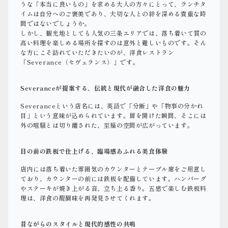
うな「本当に良いもの」を求める大人の方々にとって、ランチタ
イムは自分へのご褒美であり、大切な人との絆を深める貴重な時
間ではないでしょうか。
しかし、観光地としても人気の三条エリアでは、落ち着いて質の
高い料理を楽しめる場所を探すのは意外と難しいものです。そん
な方にこそ訪れていただきたいのが、洋食レストラン
「Severance（セヴェランス）」です。
Severanceが提案する、伝統と現代が融合した洋食の魅力
Severanceという店名には、英語で「分断」や「物事の分かれ
目」という意味が込められています。扉を開けた瞬間、そこには
外の喧騒とは切り離された、至福の空間が広がっています。
目の前の鉄板で仕上げる、臨場感あふれる美食体験
店内には落ち着いた雰囲気のカウンターとテーブル席をご用意し
ており、カウンターの前には鉄板を配備しています。ハンバーグ
やステーキが焼き上がる音、立ち上る香り。五感で楽しむ鉄板料
理は、洋食の醍醐味を再発見させてくれます。
昔ながらのスタイルと現代的感性の共鳴