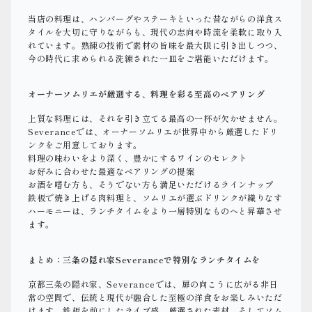
当店の料理は、ハンバーグやステーキといった昔ながらの洋食ス
タイルを大切に守りながらも、現代の志向や時流を柔軟に取り入
れています。熟練の技術で素材の旨味を最大限に引き出しつつ、
今の時代に求められる洗練された一皿をご堪能いただけます。
オーナーソムリエが厳選する、料理を彩る至高のペアリング
上質な料理には、それを引き立てる最高の一杯が欠かせません。
Severanceでは、オーナーソムリエが世界中から厳選したドリ
ンクをご用意しております。
料理の味わいをより深く、豊かにするワインのセレクト
お好みに合わせた最適なペアリングの提案
お酒を嗜む方も、そうでない方も満足いただけるラインナップ
鉄板で焼き上げる肉料理と、ソムリエが選ぶドリンクが織りなす
ハーモニーは、ランチタイムをより一層特別なものへと昇華させ
ます。
まとめ：三条の隠れ家Severanceで特別なランチタイムを
京都三条の隠れ家、Severanceでは、扉の向こうに広がる非日
常の空間で、伝統と現代が融合した至極の洋食をお楽しみいただ
けます。鉄板を前にしたライブ感、厳選された素材、そしてソム