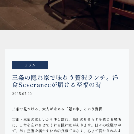
コラム
三条の隠れ家で味わう贅沢ランチ。洋
食Severanceが届ける至福の時
2025.07.20
三条で見つける、大人が求める「隠れ家」という贅沢
京都・三条の賑わいから少し離れ、鴨川のせせらぎを感じる場所
に、日常を忘れさせてくれる隠れ家があります。日々の喧騒の中
で、単に空腹を満たすための食事ではなく、心まで満たされるよ