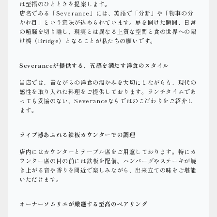
は至福のひとときを提案します。
店名である「Severance」には、英語で「分断」や「物事の分
かれ目」という意味が込められています。扉を開けた瞬間、日常
の喧騒を切り離し、現実とは異なる上質な空間と食の世界への架
け橋（Bridge）となることが私たちの願いです。
Severanceが提供する、五感を満たす洋食のスタイル
当店では、昔ながらの洋食の温かみを大切にしながらも、現代の
感性を取り入れた料理をご提供しております。ランチタイムであ
っても妥協のない、Severanceならではのこだわりをご紹介し
ます。
ライブ感あふれる鉄板カウンターでの調理
店内にはカウンターとテーブル席をご用意しております。特にカ
ウンター席の目の前には鉄板を配備。ハンバーグやステーキが焼
き上がる音や香りを間近で楽しみながら、出来立ての味をご堪能
いただけます。
オーナーソムリエが厳選する至高のペアリング