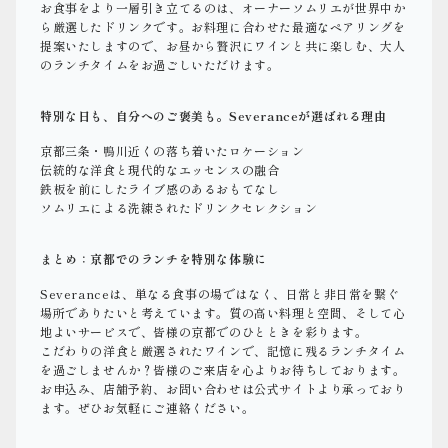
お食事をより一層引き立てるのは、オーナーソムリエが世界中か
ら厳選したドリンクです。お料理に合わせた最適なペアリングを
提案いたしますので、お昼から贅沢にワインと共に楽しむ、大人
のランチタイムをお過ごしいただけます。
特別な日も、自分へのご褒美も。Severanceが選ばれる理由
京都三条・鴨川近くの落ち着いたロケーション
伝統的な洋食と現代的なエッセンスの融合
鉄板を前にしたライブ感のあるおもてなし
ソムリエによる洗練されたドリンクセレクション
まとめ：京都でのランチを特別な体験に
Severanceは、単なる食事の場ではなく、日常と非日常を繋ぐ
場所でありたいと考えています。質の高い料理と空間、そして心
地よいサービスで、皆様の京都でのひとときを彩ります。
こだわりの洋食と厳選されたワインで、記憶に残るランチタイム
を過ごしませんか？皆様のご来店を心よりお待ちしております。
お申込み、店舗予約、お問い合わせは公式サイトより承っており
ます。ぜひお気軽にご連絡ください。