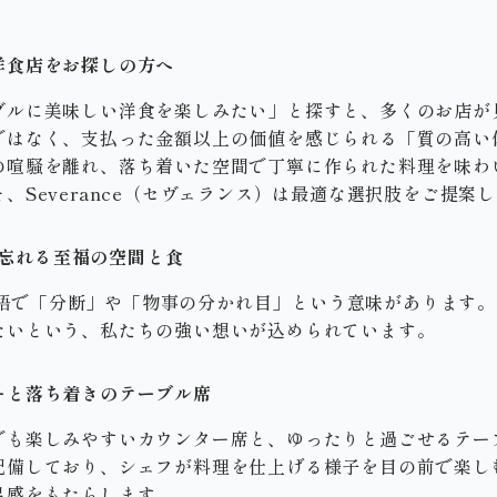
洋食店をお探しの方へ
ブルに美味しい洋食を楽しみたい」と探すと、多くのお店が
ではなく、支払った金額以上の価値を感じられる「質の高い
の喧騒を離れ、落ち着いた空間で丁寧に作られた料理を味わ
、Severance（セヴェランス）は最適な選択肢をご提案
常を忘れる至福の空間と食
は、英語で「分断」や「物事の分かれ目」という意味があります
たいという、私たちの強い想いが込められています。
ーと落ち着きのテーブル席
でも楽しみやすいカウンター席と、ゆったりと過ごせるテー
配備しており、シェフが料理を仕上げる様子を目の前で楽し
足感をもたらします。