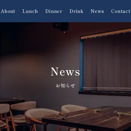
About
Lunch
Dinner
Drink
News
Contact
News
お知らせ