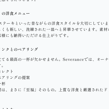
りの洋食メニュー
ーグやステーキといった昔ながらの洋食スタイルを大切にしてい
しくも新しい、洗練された一皿へと昇華させています。素材
客様にも納得いただける仕上がりです。
リンクとのペアリング
てる最高の一杯が欠かせません。Severanceでは、オー
す。
セレクト
ペアリングの提案
一杯
間は、まさに「至福」そのもの。上質な洋食と厳選されたド