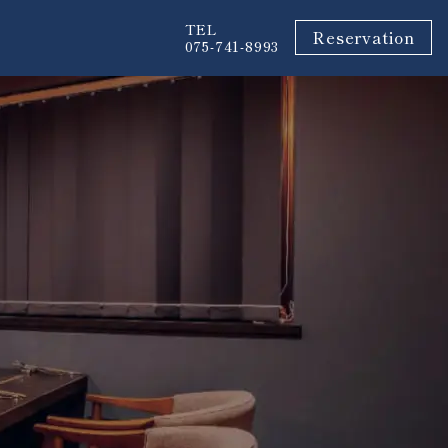
TEL
Reservation
075-741-8993