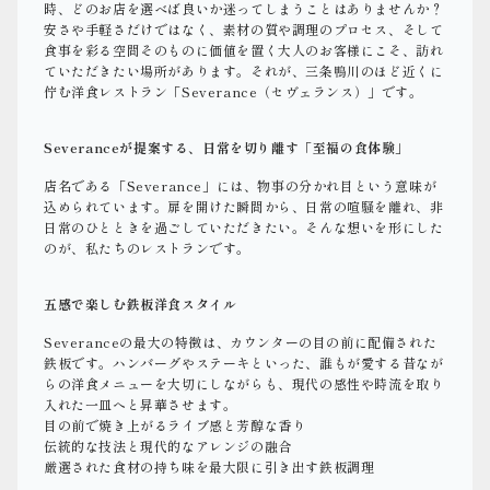
時、どのお店を選べば良いか迷ってしまうことはありませんか？
安さや手軽さだけではなく、素材の質や調理のプロセス、そして
食事を彩る空間そのものに価値を置く大人のお客様にこそ、訪れ
ていただきたい場所があります。それが、三条鴨川のほど近くに
佇む洋食レストラン「Severance（セヴェランス）」です。
Severanceが提案する、日常を切り離す「至福の食体験」
店名である「Severance」には、物事の分かれ目という意味が
込められています。扉を開けた瞬間から、日常の喧騒を離れ、非
日常のひとときを過ごしていただきたい。そんな想いを形にした
のが、私たちのレストランです。
五感で楽しむ鉄板洋食スタイル
Severanceの最大の特徴は、カウンターの目の前に配備された
鉄板です。ハンバーグやステーキといった、誰もが愛する昔なが
らの洋食メニューを大切にしながらも、現代の感性や時流を取り
入れた一皿へと昇華させます。
目の前で焼き上がるライブ感と芳醇な香り
伝統的な技法と現代的なアレンジの融合
厳選された食材の持ち味を最大限に引き出す鉄板調理