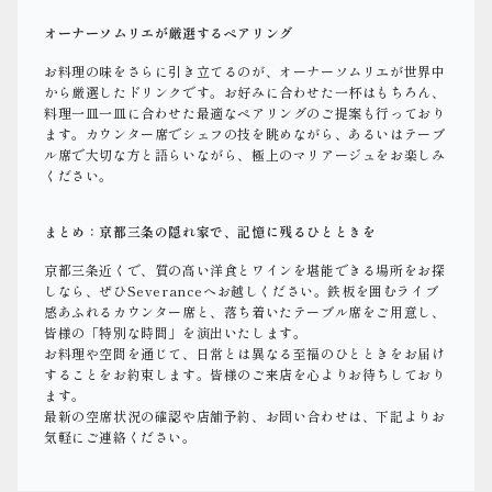
オーナーソムリエが厳選するペアリング
お料理の味をさらに引き立てるのが、オーナーソムリエが世界中
から厳選したドリンクです。お好みに合わせた一杯はもちろん、
料理一皿一皿に合わせた最適なペアリングのご提案も行っており
ます。カウンター席でシェフの技を眺めながら、あるいはテーブ
ル席で大切な方と語らいながら、極上のマリアージュをお楽しみ
ください。
まとめ：京都三条の隠れ家で、記憶に残るひとときを
京都三条近くで、質の高い洋食とワインを堪能できる場所をお探
しなら、ぜひSeveranceへお越しください。鉄板を囲むライブ
感あふれるカウンター席と、落ち着いたテーブル席をご用意し、
皆様の「特別な時間」を演出いたします。
お料理や空間を通じて、日常とは異なる至福のひとときをお届け
することをお約束します。皆様のご来店を心よりお待ちしており
ます。
最新の空席状況の確認や店舗予約、お問い合わせは、下記よりお
気軽にご連絡ください。