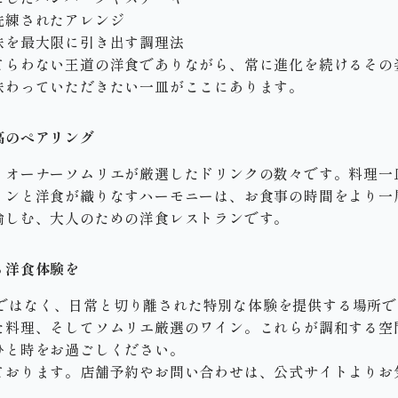
洗練されたアレンジ
味を最大限に引き出す調理法
てらわない王道の洋食でありながら、常に進化を続けるその
味わっていただきたい一皿がここにあります。
高のペアリング
、オーナーソムリエが厳選したドリンクの数々です。料理一
インと洋食が織りなすハーモニーは、お食事の時間をより一
愉しむ、大人のための洋食レストランです。
る洋食体験を
事の場ではなく、日常と切り離された特別な体験を提供する場所
た料理、そしてソムリエ厳選のワイン。これらが調和する空
ひと時をお過ごしください。
ております。店舗予約やお問い合わせは、公式サイトよりお