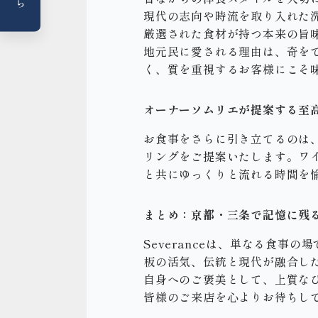
現代の志向や時流を取り入れた
厳選された食材が持つ本来の旨
地元民に愛される理由は、奇を
く、質を重視するお客様にこそ
オーナーソムリエが提案する至
お食事をさらに引き立てるのは
リングをご提案いたします。ワ
と共にゆっくりと流れる時間を
まとめ：京都・三条で記憶に残
Severanceは、単なる食
板の活気、伝統と現代が融合し
自身へのご褒美として、上質な
皆様のご来店を心よりお待ちし