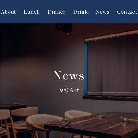
About
Lunch
Dinner
Drink
News
Contact
News
お知らせ