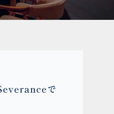
eranceで