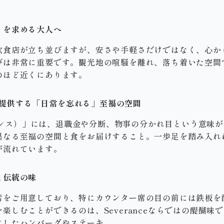
」を求める大人へ
飲食店が立ち並びますが、安さや手軽さだけではなく、心か
びは非常に重要です。観光地の喧騒を離れ、落ち着いた空間
のほど近くにあります。
）が提供する「日常を忘れる」至福の空間
ヴェランス）」には、退職金や分断、物事の分かれ目という意味
異なる至福の空間と食をお届けすること。一歩足を踏み入れ
が流れています。
と伝統の味
席をご用意しており、特にカウンター席の目の前には鉄板を
楽しむことができるのは、Severanceならではの醍醐味
にしたハンバーグやステーキ