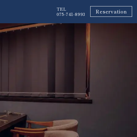
TEL
Reservation
075-741-8993