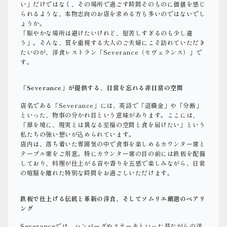
い」だけではなく、その場所で過ごす時間そのものに価値を感じ
られるような、本物志向のお店を求める方も多いのではないでし
ょうか。
「賑やかな場所は避けたいけれど、堅苦しすぎるのも少し違
う」。そんな、質を重視する大人のご夫婦にこそ訪れていただき
たいのが、洋食レストラン「Severance（セヴェランス）」で
す。
「Severance」が提供する、日常を忘れる非日常の空間
店名である「Severance」には、英語で「退職金」や「分断」
といった、物事の分かれ目という意味があります。ここには、
「扉を境に、現実とは異なる至福の空間と食を届けたい」という
私たちの強い想いが込められています。
店内は、落ち着いた雰囲気の中で食事を楽しめるカウンター席と
テーブル席をご用意。特にカウンター席の目の前には鉄板を配備
しており、料理が仕上がる音や香りを五感で楽しみながら、日常
の喧騒を離れた特別な時間をお過ごしいただけます。
鉄板で仕上げる伝統と革新の洋食、そしてソムリエ厳選のペアリ
ング
Severanceでは、ハンバーグやステーキといった昔ながらの洋