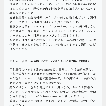
食スタイルを大切にしています。しかし、単なる伝統の再現に留
まるのではなく、現代の志向や時流を巧みに取り入れた一皿へと
昇華させています。
五感を刺激する鉄板料理：
カウンター越しに繰り広げられる調理
のライブ感は、お食事の時間をより豊かに彩ります。
厳選されたドリンクペアリング：
オーナーソムリエが料理に合わ
せて最適な一杯を厳選。ワインをはじめとしたドリンクとのマリ
アージュにより、料理の味わいがさらに深まります。
質の高い食材と確かな技術、そしてソムリエの感性が融合した食
体験は、良いものを知り尽くしたお客様にもきっとご満足いただ
けることでしょう。
まとめ：京都三条の隠れ家で、心満たされる特別な食体験を
京都三条に位置するSeveranceは、日常という境界線を越え、
上質な洋食と空間を提供する場所です。目の前の鉄板で焼き上が
る料理と、ソムリエが選ぶ至極の一杯。その調和が、ご夫婦の会
話をより一層弾ませてくれるはずです。
安さではなく、心から満足できる「良いもの」を求める皆様のご
来店を、心よりお待ちしております。特別な日のお食事や、大切
な方との語らいに、ぜひSeveranceをご利用ください。
詳細のご確認やご予約は、以下のリンクよりお気軽にお問い合わ
せください。