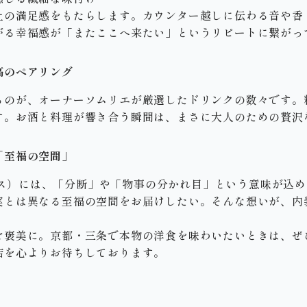
上の満足感をもたらします。カウンター越しに伝わる音や香
がる幸福感が「またここへ来たい」というリピートに繋がっ
高のペアリング
るのが、オーナーソムリエが厳選したドリンクの数々です。
す。お酒と料理が響き合う瞬間は、まさに大人のための贅沢
「至福の空間」
ェランス）には、「分断」や「物事の分かれ目」という意味が込
実とは異なる至福の空間をお届けしたい。そんな想いが、内
褒美に。京都・三条で本物の洋食を味わいたいときは、ぜひSe
店を心よりお待ちしております。