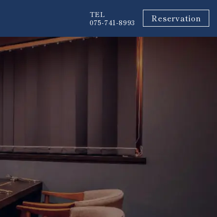
TEL
Reservation
075-741-8993