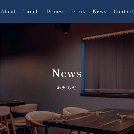
About
Lunch
Dinner
Drink
News
Contact
News
お知らせ