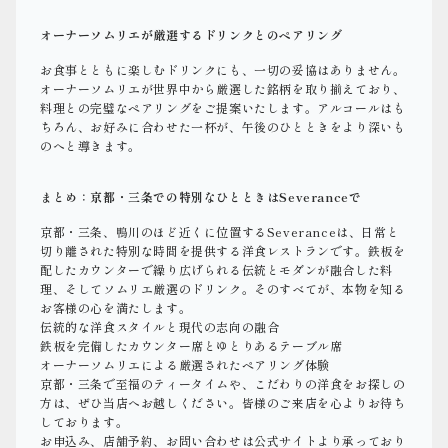
オーナーソムリエが厳選するドリンクとのペアリング
お食事とともに楽しむドリンクにも、一切の妥協はありません。
オーナーソムリエが世界中から厳選した銘柄を取り揃えており、
料理との完璧なペアリングをご提案いたします。アルコールはも
ちろん、お好みに合わせた一杯が、午後のひとときをより深いも
のへと導きます。
まとめ：京都・三条での特別なひとときはSeveranceで
京都・三条、鴨川のほど近くに位置するSeveranceは、日常と
切り離された特別な時間を提供する洋食レストランです。鉄板を
配したカウンターで繰り広げられる伝統とモダンが融合した料
理、そしてソムリエ厳選のドリンク。そのすべてが、本物を知る
お客様の心を満たします。
伝統的な洋食スタイルと現代の志向の融合
鉄板を完備したカウンター席とゆとりあるテーブル席
オーナーソムリエによる厳選されたペアリング体験
京都・三条で至福のティータイムや、こだわりの洋食をお探しの
方は、ぜひ当店へお越しください。皆様のご来店を心よりお待ち
しております。
お申込み、店舗予約、お問い合わせは公式サイトより承っており