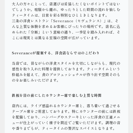
大人の方々にとって、店選びは妥協したくないポイントではない
でしょうか。喧騒から離れ、ゆったりとした時間の流れを愉しむ
ティータイムは、日常を彩る特別なひとときとなります。
三条の洋食レストラン「Severance（セヴェランス）」は、そ
んな上質な体験を求めるお客様にぴったりの場所です。店名に込
められた「分断」という意味の通り、一歩足を踏み入れれば、そ
こには現実とは異なる至福の空間が広がっています。
Severanceが提案する、洋食店ならではのこだわり
当店では、昔ながらの洋食スタイルを大切にしながらも、現代の
感性を取り入れた料理を提供しております。ティータイムという
枠組みを超えて、食のプロフェッショナルが作り出す空間そのも
のをお楽しみいただけます。
鉄板を目の前にしたカウンター席で楽しむ上質な時間
店内には、ライブ感溢れるカウンター席と、落ち着いて過ごせる
テーブル席をご用意しております。特にカウンターの前には鉄板
を配備しており、ハンバーグやステーキといった洋食の王道メニ
ューが仕上がっていく様子を間近でご覧いただけます。調理の音
や香りまでもが、ティータイムの贅沢なスパイスとなります。