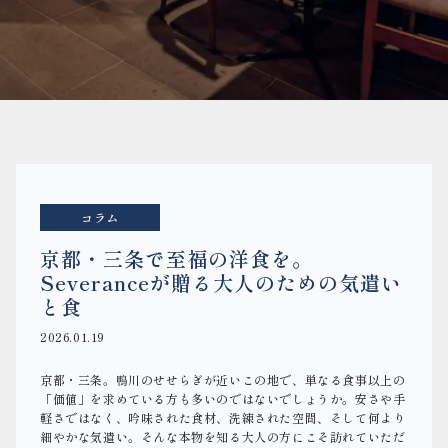
コラム
京都・三条で至福の洋食を。
Severanceが贈る大人のための気遣い
と食
2026.01.19
京都・三条。鴨川のせせらぎが近いこの地で、単なる食事以上の
「価値」を求めている方も多いのではないでしょうか。安さや手
軽さではなく、吟味された食材、洗練された空間、そして何より
細やかな気遣い。そんな本物を知る大人の方にこそ訪れていただ