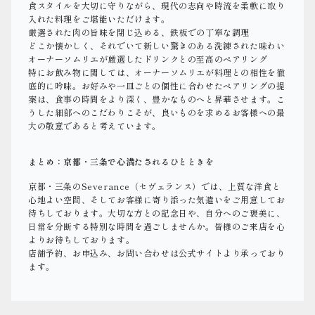
食スタイルを大切に守りながら、現代の志向や時流を柔軟に取り
入れた料理をご堪能いただけます。
厳選された肉の旨味を閉じ込める、鉄板での丁寧な調理
どこか懐かしく、それでいて新しい驚きのある洗練された味わい
オーナーソムリエが厳選したドリンクとの至高のペアリング
特にお飲み物に関しては、オーナーソムリエが料理との相性を徹
底的に吟味。お好みや一皿ごとの個性に合わせたペアリングの提
案は、食事の時間をより深く、豊かなものへと昇華させます。こ
うした細部へのこだわりこそが、良いものを求めるお客様への最
大の敬意であると考えています。
まとめ：京都・三条で心満たされるひとときを
京都・三条のSeverance（セヴェランス）では、上質な洋食と
心地よい空間、そしてお客様に寄り添った気遣いをご用意してお
待ちしております。大切な方との記念日や、自分へのご褒美に、
日常を分断する特別な時間を過ごしませんか。皆様のご来店を心
よりお待ちしております。
店舗予約、お申込み、お問い合わせは公式サイトより承っており
ます。