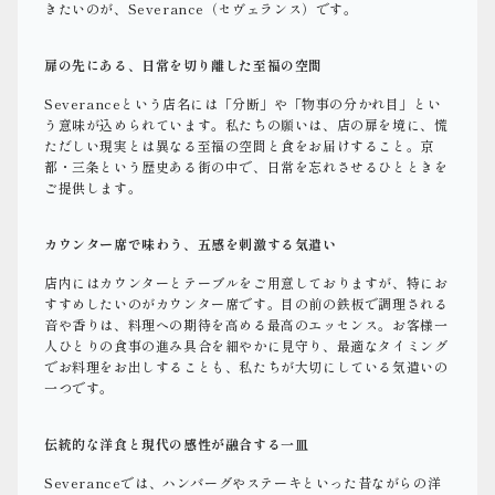
きたいのが、Severance（セヴェランス）です。
扉の先にある、日常を切り離した至福の空間
Severanceという店名には「分断」や「物事の分かれ目」とい
う意味が込められています。私たちの願いは、店の扉を境に、慌
ただしい現実とは異なる至福の空間と食をお届けすること。京
都・三条という歴史ある街の中で、日常を忘れさせるひとときを
ご提供します。
カウンター席で味わう、五感を刺激する気遣い
店内にはカウンターとテーブルをご用意しておりますが、特にお
すすめしたいのがカウンター席です。目の前の鉄板で調理される
音や香りは、料理への期待を高める最高のエッセンス。お客様一
人ひとりの食事の進み具合を細やかに見守り、最適なタイミング
でお料理をお出しすることも、私たちが大切にしている気遣いの
一つです。
伝統的な洋食と現代の感性が融合する一皿
Severanceでは、ハンバーグやステーキといった昔ながらの洋