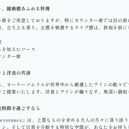
う、躍動感あふれる料理
ル席をご用意しておりますが、特にカウンター席では目の前
、立ち上る香り。五感を刺激するライブ感は、鉄板を前にしたS
理
スを加えたソース
ウンター席
ンと洋食の共演
は、オーナーソムリエが世界中から厳選したワインの数々で
をご提案いたします。洋食とワインが織りなす、奥深い調和
食時間を過ごすなら
everance」は、上質なものを求める大人の方々に寄り添
イン。そして日常を分断する特別な空間が、あなたをお待ち