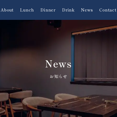
About
Lunch
Dinner
Drink
News
Contact
News
お知らせ