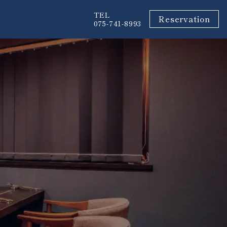
TEL
Reservation
075-741-8993