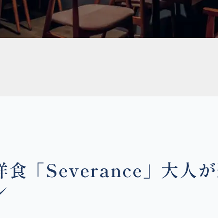
食「Severance」大人
ン