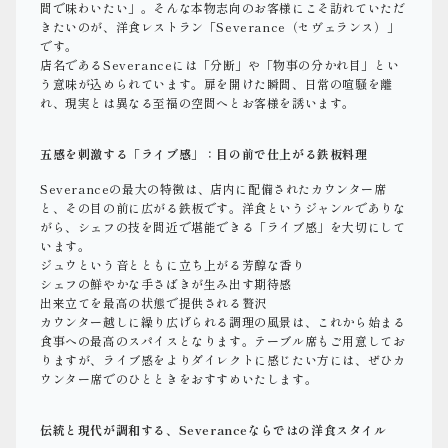
間で味わいたい」。そんな本物志向のお客様にこそ訪れていただ
きたいのが、洋食レストラン「Severance（セヴェランス）」
です。
店名であるSeveranceには「分断」や「物事の分かれ目」とい
う意味が込められています。扉を開けた瞬間、日常の喧騒を離
れ、現実とは異なる至福の空間へとお客様を誘います。
五感を刺激する「ライブ感」：目の前で仕上がる鉄板料理
Severanceの最大の特徴は、店内に配備されたカウンター席
と、その目の前に広がる鉄板です。洋食というジャンルでありな
がら、シェフの技を間近で堪能できる「ライブ感」を大切にして
います。
ジュウという音とともに立ち上がる芳醇な香り
シェフの鮮やかな手さばきが生み出す期待感
出来立てを最高の状態で提供される贅沢
カウンター越しに繰り広げられる調理の風景は、これから始まる
食事への最高のスパイスとなります。テーブル席もご用意してお
りますが、ライブ感をよりダイレクトに感じたい方には、ぜひカ
ウンター席でのひとときをおすすめいたします。
伝統と現代が調和する、Severanceならではの洋食スタイル