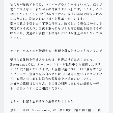
私たちが提供するのは、ハンバーグやステーキといった、誰もが
愛してやまない「昔ながらの洋食スタイル」です。しかし、それ
は決して古いままの形ではありません。現代の志向や時流を巧み
に取り入れ、洗練された一皿へと昇華させています。
素材の良さを引き出す丁寧な仕事と、鉄板という舞台だからこそ
実現できる火入れ。伝統を重んじながらも常に進化を続けるその
味わいは、食通のお客様にも納得いただける仕上がりとなってお
ります。
オーナーソムリエが厳選する、料理を彩るドリンクとペアリング
至福の食体験を完成させるのは、料理だけではありません。
Severanceでは、オーナーソムリエが世界中から厳選したドリ
ンクを取り揃えております。お客様が選ばれた一皿に最も寄り添
うワインや、意外な組み合わせが新しい発見を生むペアリングな
ど、お酒と共に楽しむ洋食の醍醐味をご提案いたします。
お好みの銘柄はもちろん、その日の料理に合わせた最適な一杯
を、ぜひソムリエにご相談ください。
まとめ：日常を忘れさせる至福のひとときを
京都・三条の「Severance」は、扉を境に日常を切り離し、食