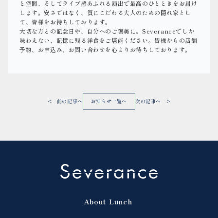
と空間、そしてライブ感あふれる演出で最高のひとときをお届け
します。安さではなく、質にこだわる大人のための隠れ家とし
て、皆様をお待ちしております。
大切な方との記念日や、自分へのご褒美に。Severanceでしか
味わえない、記憶に残る洋食をご堪能ください。皆様からの店舗
予約、お申込み、お問い合わせを心よりお待ちしております。
< 前の記事へ
お知らせ一覧へ
次の記事へ >
About
Lunch