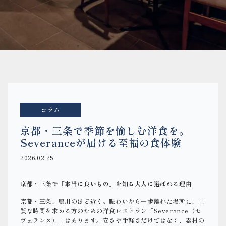
コラム
京都・三条で季節を愉しむ洋食を。
Severanceが届ける至福の食体験
2026.02.25
京都・三条で「本当に良いもの」を知る大人に選ばれる理由
京都・三条、鴨川のほど近く。賑わいから一歩離れた場所に、上
質な時間を求める方のための洋食レストラン「Severance（セ
ヴェランス）」はあります。安さや手軽さだけではなく、素材の