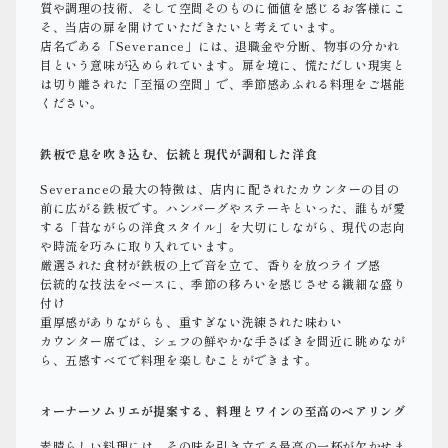
質や調理の技術、そして空間そのものに価値を感じるお客様にこ
そ、当店の扉を開けていただきたいと考えています。
店名である「Severance」には、退職金や分断、物事の分かれ
目という意味が込められています。扉を境に、慌ただしい現実と
は切り離された「至福の空間」で、季節感あふれる料理をご堪能
ください。
鉄板で息を吹き込む、伝統と現代が調和した洋食
Severanceの最大の特徴は、店内に配されたカウンターの目の
前に広がる鉄板です。ハンバーグやステーキといった、誰もが愛
する「昔ながらの洋食スタイル」を大切にしながら、現代の志向
や時流を巧みに取り入れています。
厳選された食材が鉄板の上で音を立て、香りを放つライブ感
伝統的な技法をベースに、季節の移ろいを感じさせる繊細な盛り
付け
重厚感がありながらも、重すぎない洗練された味わい
カウンター席では、シェフの鮮やかな手さばきを間近に眺めなが
ら、五感すべてで料理を楽しむことができます。
オーナーソムリエが提案する、料理とワインの至高のペアリング
素晴らしい料理には、その味を引き立てる最高の一杯が欠かせま