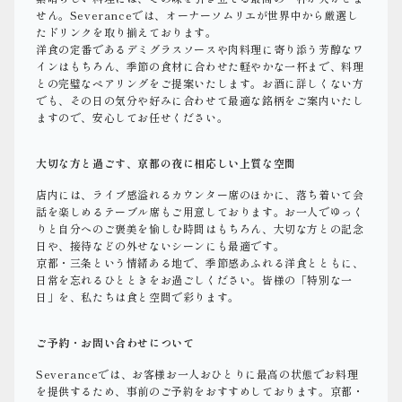
せん。Severanceでは、オーナーソムリエが世界中から厳選し
たドリンクを取り揃えております。
洋食の定番であるデミグラスソースや肉料理に寄り添う芳醇なワ
インはもちろん、季節の食材に合わせた軽やかな一杯まで、料理
との完璧なペアリングをご提案いたします。お酒に詳しくない方
でも、その日の気分や好みに合わせて最適な銘柄をご案内いたし
ますので、安心してお任せください。
大切な方と過ごす、京都の夜に相応しい上質な空間
店内には、ライブ感溢れるカウンター席のほかに、落ち着いて会
話を楽しめるテーブル席もご用意しております。お一人でゆっく
りと自分へのご褒美を愉しむ時間はもちろん、大切な方との記念
日や、接待などの外せないシーンにも最適です。
京都・三条という情緒ある地で、季節感あふれる洋食とともに、
日常を忘れるひとときをお過ごしください。皆様の「特別な一
日」を、私たちは食と空間で彩ります。
ご予約・お問い合わせについて
Severanceでは、お客様お一人おひとりに最高の状態でお料理
を提供するため、事前のご予約をおすすめしております。京都・