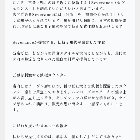
にこそ、三条・鴨川のほど近くに位置する「Severance（セヴ
ェランス）」を訪れていただきたいと考えています。
店名であるSeveranceには「分断」や「物事の分かれ目」とい
う意味が込められています。扉を開けた瞬間に、日常の喧騒を離
れ、現実とは異なる至福の空間で特別な食体験をお届けします。
Severanceが提案する、伝統と現代が融合した洋食
当店では、昔ながらの洋食スタイルを大切にしながらも、現代の
志向や時流を取り入れた独自の料理を提供しています。
五感を刺激する鉄板カウンター
店内にはテーブル席のほか、目の前に大きな鉄板を配備したカウ
ンター席をご用意しております。ハンバーグやステーキが焼き上
がる音、立ち上る香り、そしてシェフの鮮やかな手さばき。ライ
ブ感あふれる演出は、観光の思い出をより一層深いものにしま
す。
こだわり抜いたメニューの数々
私たちが提供するのは、単なる「懐かしさ」だけではありませ