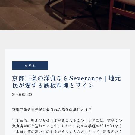
コラム
京都三条の洋食ならSeverance｜地元
民が愛する鉄板料理とワイン
2026.05.20
京都三条で地元民に愛される洋食の条件とは？
京都三条、鴨川のせせらぎが聞こえるこのエリアには、数多くの
飲食店が軒を連ねています。しかし、安さや手軽さだけではなく
「本当に質の高いもの」を求める大人の方にとって、納得のいく