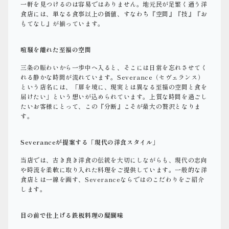
一軒を見つけるのは容易ではありません。地元民が足繁く通う洋
食店には、単なる食事以上の価値、すなわち『空間』『技』『お
もてなし』が揃っています。
喧騒を離れた至福の空間
三条の賑わいから一歩中へ入ると、そこには日常を忘れさせてく
れる静かな時間が流れています。Severance（セヴェランス）
という店名には、「扉を境に、現実とは異なる至福の空間と食を
届けたい」という想いが込められています。上質な時間を過ごし
たいお客様にとって、この『分断』こそが最大の贅沢となりま
す。
Severanceが提案する「現代の洋食スタイル」
当店では、古き良き洋食の伝統を大切にしながらも、現代の志向
や時流を柔軟に取り入れた料理をご提供しています。一般的な洋
食店とは一線を画す、Severanceならではのこだわりをご紹介
します。
目の前で仕上げる鉄板料理の醍醐味