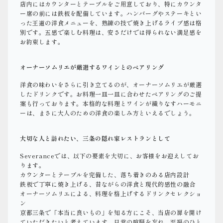
店内にはカウンターとテーブルをご用意しており、特にカウンタ
ー席の前には鉄板を配備しています。ハンバーグやステーキとい
った王道の洋食メニューを、熟練の技で焼き上げるライブ感は格
別です。五感で楽しむ料理は、安さだけでは得られない満足感を
お約束します。
オーナーソムリエが厳選するワインとのペアリング
洋食の味わいをさらに引き立てるのが、オーナーソムリエが厳選
したドリンクです。お料理一皿一皿に合わせたペアリングのご提
案も行っております。本格的な料理とワインが織りなすハーモニ
ーは、まさに大人のための洋食の楽しみ方といえるでしょう。
大切な人と訪れたい、三条の隠れ家レストランとして
Severanceでは、以下の要素を大切に、お客様をお迎えしてお
ります。
カウンターとテーブルを完備した、落ち着きのある店内設計
鉄板で丁寧に焼き上げる、昔ながらの洋食と現代的感性の融合
オーナーソムリエによる、料理を格上げするドリンクセレクショ
ン
京都三条で「本当に良いもの」を知る方にこそ、当店の扉を開け
ていただきたいと考えています。日常の喧騒を忘れ、至福のひと