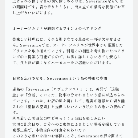
上げられる様子を目の前で愉しめるのは、Severanceならでは
の醍醐味です。音や香りとともに、出来立ての最高な状態でお召
し上がりいただけます。
オーナーソムリエが厳選するワインとのペアリング
美味しい料理には、それを引き立てる最高の一杯が欠かせませ
ん。Severanceでは、オーナーソムリエが世界中から厳選した
ドリンクを取り揃えています。料理との相性を考え抜いたペアリ
ングのご提案も可能ですので、お酒に詳しくない方でも安心し
て、食と酒が織りなすハーモニーをご堪能いただけます。
日常を忘れさせる、Severanceという名の特別な空間
店名の「Severance（セヴェランス）」には、英語で「退職
金」や「分断」といった、物事の分かれ目という意味が込められ
ています。これは、お店の扉を境にして、現実の喧騒から切り離
された「至福の空間」を提供したいという私たちの想いの表れで
す。
落ち着いた雰囲気の中でゆっくりと会話を楽しみたい
大切な記念日や、自分へのご褒美にふさわしい場所を探している
京都三条で、本物志向の洋食を味わいたい
このような願いを持つお客様にこそ、Severanceの扉を開けて