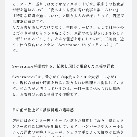
る、ディナー巡りには欠かせないスポットです。数多くの飲食店
が軒を連ねる中で、「安さよりも質の高い食事を楽しみたい」
「特別な時間を過ごしたい」と願う大人の皆様にとって、店選び
は非常に重要です。
ただお腹を満たすだけでなく、空間やサービス、そして料理への
こだわりが感じられるお店こそが、京都の夜を彩るにふさわしい
一軒といえるでしょう。そんな理想を形にしたのが、三条鴨川近
くに佇む洋食レストラン「Severance（セヴェランス）」で
す。
Severanceが提案する、伝統と現代が融合した至福の洋食
Severanceでは、昔ながらの洋食スタイルを大切にしながら
も、現代の志向や時流を巧みに取り入れた料理をご提供していま
す。私たちが大切にしているのは、一皿一皿に込められた物語
と、お客様の五感を刺激する体験です。
目の前で仕上げる鉄板料理の臨場感
店内にはカウンター席とテーブル席をご用意しており、特にカウ
ンターの前には鉄板を配備しています。ハンバーグやステーキと
いった洋食の定番メニューが、シェフの手によって鮮やかに焼き