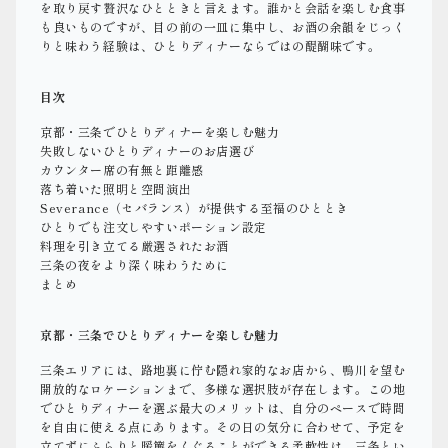
を取り戻す贅沢なひとときと言えます。誰かと会話を楽しむ食事
も良いものですが、目の前の一皿に集中し、お酒の余韻をじっく
りと味わう経験は、ひとりディナーならではの醍醐味です。
目次
京都・三条でひとりディナーを楽しむ魅力
失敗しないひとりディナーのお店選び
カウンター席の有無と距離感
落ち着いた照明と空間演出
Severance（セバランス）が提供する至福のひととき
ひとりでも注文しやすいポーション設定
料理を引き立てる厳選されたお酒
三条の夜をより深く味わうために
まとめ
京都・三条でひとりディナーを楽しむ魅力
三条エリアには、路地裏に佇む隠れ家的なお店から、鴨川を望む
開放的なロケーションまで、多様な選択肢が存在します。この地
でひとりディナーを選ぶ最大のメリットは、自分のペースで時間
を自由に使える点にあります。その日の気分に合わせて、予定を
立てずにふらりと暖簾をくぐることができる柔軟性は、三条とい