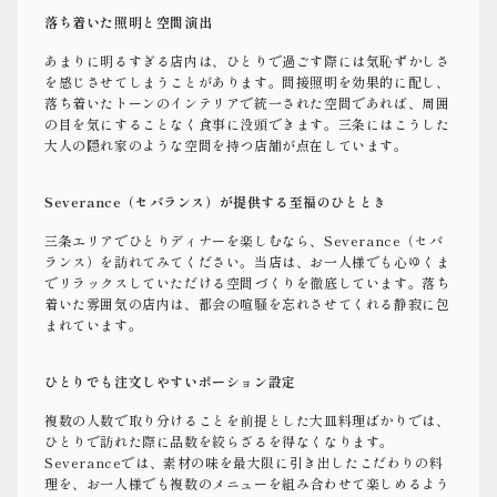
落ち着いた照明と空間演出
あまりに明るすぎる店内は、ひとりで過ごす際には気恥ずかしさ
を感じさせてしまうことがあります。間接照明を効果的に配し、
落ち着いたトーンのインテリアで統一された空間であれば、周囲
の目を気にすることなく食事に没頭できます。三条にはこうした
大人の隠れ家のような空間を持つ店舗が点在しています。
Severance（セバランス）が提供する至福のひととき
三条エリアでひとりディナーを楽しむなら、Severance（セバ
ランス）を訪れてみてください。当店は、お一人様でも心ゆくま
でリラックスしていただける空間づくりを徹底しています。落ち
着いた雰囲気の店内は、都会の喧騒を忘れさせてくれる静寂に包
まれています。
ひとりでも注文しやすいポーション設定
複数の人数で取り分けることを前提とした大皿料理ばかりでは、
ひとりで訪れた際に品数を絞らざるを得なくなります。
Severanceでは、素材の味を最大限に引き出したこだわりの料
理を、お一人様でも複数のメニューを組み合わせて楽しめるよう