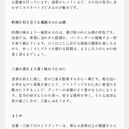
な配慮を行っています。前菜からメインまで、その日の気分に合
わせてカスタマイズできるのが魅力です。
料理を引き立てる厳選されたお酒
料理の味をより一層深めるのは、選び抜かれたお酒の存在です。
当店では、季節に合わせた銘酒や、バーテンダーが提案する一杯
を取り揃えています。ひと口ごとに広がる風味の調和を楽しみな
がら、ゆっくりとグラスを傾ける時間は、まさに大人のための休
息と言えるでしょう。
三条の夜をより深く味わうために
食事を終えた後に、夜の三条を散策するのも一興です。鴨川沿い
を歩きながら夜風を感じたり、ライトアップされた古い街並みを
眺めたりすることで、ディナーの余韻がより豊かなものになりま
す。自分の好きなものを食べ、好きな場所を歩く。そんな自由な
夜の過ごし方が、三条にはあります。
まとめ
京都・三条でのひとりディナーは、単なる食事以上の価値をもた