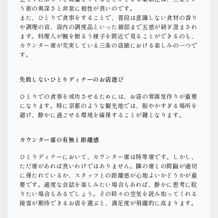
う街の奥深さと非常に相性が良いのです。
また、ひとりで食事をすることで、普段は意識しない食材の香り
や調理の音、店内の調度品といった細部まで五感が研ぎ澄まされ
ます。料理人が腕を振るう様子を間近で見ることができるのも、
カウンター席が充実している三条の店舗における楽しみの一つで
す。
失敗しないひとりディナーのお店選び
ひとりでの食事を成功させるためには、お店の雰囲気作りが重要
になります。特に京都のような観光地では、賑やかすぎる場所を
避け、静かに過ごせる環境を確保することが鍵となります。
カウンター席の有無と距離感
ひとりディナーにおいて、カウンター席は特等席です。しかし、
ただ席があれば良いわけではありません。隣の席との間隔が適切
に保たれているか、スタッフとの距離感が心地よいかどうかが重
要です。適度な会話を楽しみたい場合もあれば、静かに思考に耽
りたい場合もあるでしょう。その時々の空気を読み取ってくれる
接客が期待できるお店を選ぶと、満足度が飛躍的に高まります。